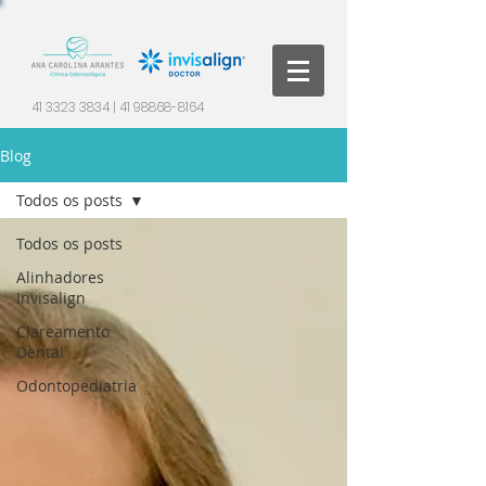
41 3323 3834
|
41 98868-8164
Blog
Todos os posts
Todos os posts
Alinhadores
Invisalign
Clareamento
Dental
Odontopediatria