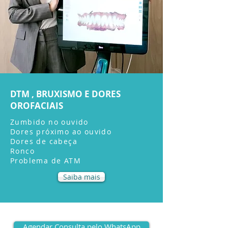
DTM , BRUXISMO E DORES
OROFACIAIS
Zumbido no ouvido
Dores próximo ao ouvido
Dores de cabeça
Ronco
Problema de ATM
Saiba mais
Agendar Consulta pelo WhatsApp