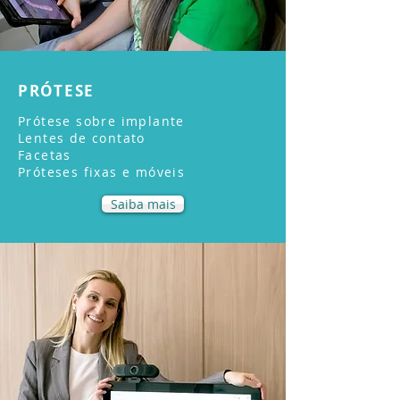
PRÓTESE
Prótese sobre implante
Lentes de contato
Facetas
Próteses fixas e móveis
Saiba mais