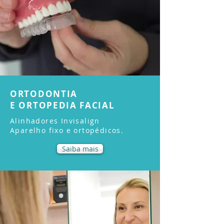
ORTODONTIA
E ORTOPEDIA FACIAL
Alinhadores Invisalign
Aparelho fixo e ortopédicos.
Saiba mais