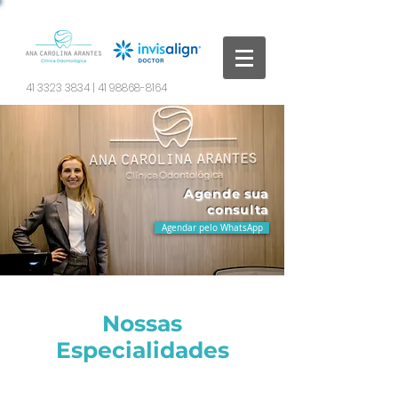
41 3323 3834
|
41 98868-8164
Agende sua
consulta
Agendar pelo WhatsApp
Nossas
Especialidades