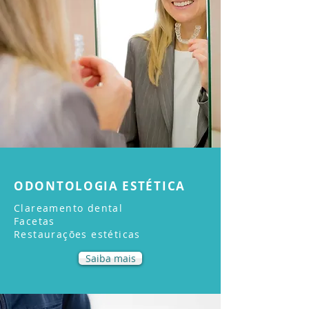
ODONTOLOGIA ESTÉTICA
Clareamento dental
Facetas
Restaurações estéticas
Saiba mais