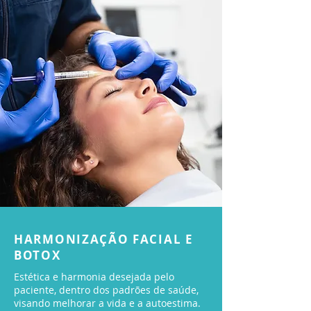
HARMONIZAÇÃO FACIAL E
BOTOX
Estética e harmonia desejada pelo
paciente, dentro dos padrões de saúde,
visando melhorar a vida e a autoestima.