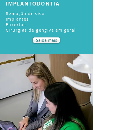
IMPLANTODONTIA
Remoção de siso
Implantes
Enxertos
Cirurgias de gengiva em geral
Saiba mais